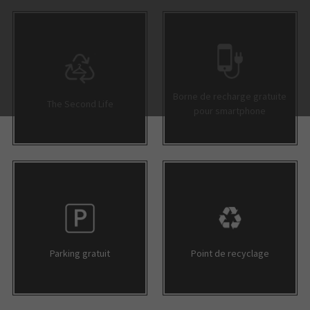
COURIR
DOCTEUR IT
HISTOIRE D'OR
BLEU LIBELLULE
NORMAL
Borne de recharge gratuite
The Second Life
pour smartphone
ULTRA PREMIUM DIRECT
MS MODE
ESPACE SERVICES E.LECLERC
LE MANÈGE À BIJOUX
BRUNO FLAUJAC
OUVERTURE PROCHAINE
VAPOTECH
Parking gratuit
Point de recyclage
FREE
MIRA MIRA
JEAN LOUIS DAVID