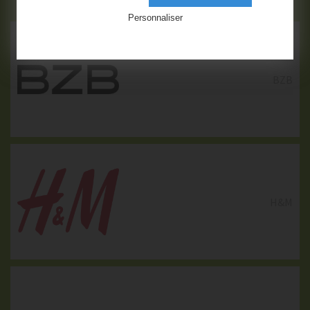
BZB
Personnaliser
BZB
CALZEDONIA
H&M
H&M