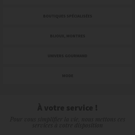
ADOPT'
BOUTIQUES SPÉCIALISÉES
E. LECLERC HYPERMARCHÉ
OKAIDI
BIJOUX, MONTRES
BOUYGUES TELECOM
ATOL
UNIVERS GOURMAND
COURIR
MODE
L'ATELIER DE LA FLEURISTE
CORDONNERIE CLÉS
MULTISERVICE
CLEOR
À votre service !
BEAUTY SUCCESS
Pour vous simplifier la vie, nous mettons ces
COLUMBUS CAFE & CO
services à votre disposition
PRESSING