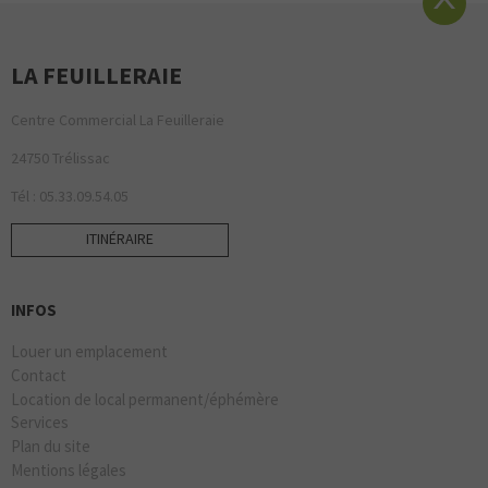
ORANGE
LA FEUILLERAIE
NORMAL
Centre Commercial La Feuilleraie
24750 Trélissac
Tél : 05.33.09.54.05
ITINÉRAIRE
RITUALS
INFOS
Louer un emplacement
Contact
Location de local permanent/éphémère
Services
Plan du site
SEPHORA
Mentions légales