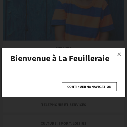
TROIS PAR 3
ENFANTS
×
Bienvenue à La Feuilleraie
BEAUTÉ, SANTÉ
GRANDS MAGASINS
CONTINUER MA NAVIGATION
UNDIZ
TÉLÉPHONIE ET SERVICES
H&M
CULTURE, SPORT, LOISIRS