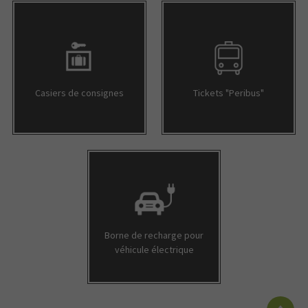
LA CASA DE LAS CARCASAS
Casiers de consignes
Tickets "Peribus"
PANDORA
LYNX OPTIQUE
LA MAISON DE LA PRESSE
Borne de recharge pour
MY COLOR BAR A ONGLES
véhicule électrique