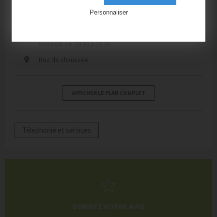
Personnaliser
09 61 65 53 15
Les lundis, mardis, mercredis, jeudis, vendredis,
samedis de 09:30 à 19:30.
Rez de chaussée
AFFICHER LE PLAN COMPLET
Téléphonie et services
DONNEZ VOTRE AVIS