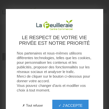
La Feuilleraie
La Feuilleraie
Bienvenue à la boutique
LE RESPECT DE VOTRE VIE
Docteur IT
PRIVÉE EST NOTRE PRIORITÉ
Nos partenaires et nous-mêmes utilisons
RETOUR À LA LISTE
différentes technologies, telles que les cookies,
pour personnaliser les contenus et les
publicités, proposer des fonctionnalités sur les
TÉLÉPHONIE ET SERVICES
réseaux sociaux et analyser le trafic.
Merci de cliquer sur le bouton ci-dessous pour
donner votre accord.
Docteur IT
Vous pouvez changer d’avis et modifier vos
choix à tout moment.
✓ J'ACCEPTE
✗ Tout refuser