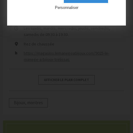
Personnaliser
05 53 35 75 59
Les lundis, mardis, mercredis, jeudis, vendredis,
samedis de 09:30 à 19:30.
Rez de chaussée
https://magasins.lemanegeabijoux.com/9025-le-
manege-a-bijoux-trelissac
AFFICHER LE PLAN COMPLET
Bijoux, montres