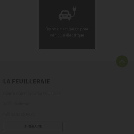
Borne de recharge pour
véhicule électrique
LA FEUILLERAIE
Centre Commercial La Feuilleraie
24750 Trélissac
Tél : 05.33.09.54.05
ITINÉRAIRE