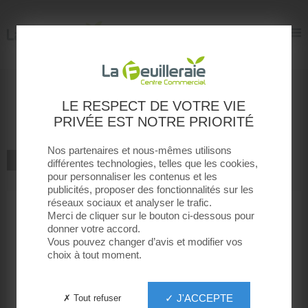
La Feuilleraie
La Feuilleraie
Bienvenue à la boutique
LE RESPECT DE VOTRE VIE
Le manège à bijoux
PRIVÉE EST NOTRE PRIORITÉ
Nos partenaires et nous-mêmes utilisons
RETOUR À LA LISTE
différentes technologies, telles que les cookies,
pour personnaliser les contenus et les
publicités, proposer des fonctionnalités sur les
BIJOUX, MONTRES
réseaux sociaux et analyser le trafic.
Merci de cliquer sur le bouton ci-dessous pour
donner votre accord.
Le manège à bijoux
Vous pouvez changer d’avis et modifier vos
choix à tout moment.
✓ J'ACCEPTE
✗ Tout refuser