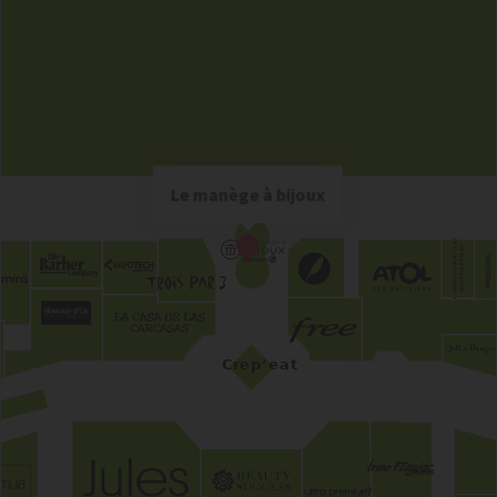
Le manège à bijoux
PRESSING
Crep’eat