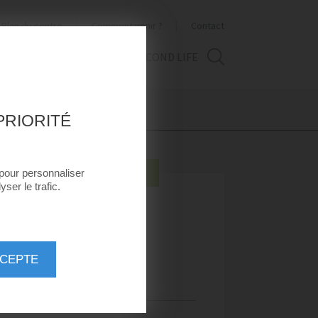
Plan du centre
Comment venir ?
Contact
VISITE VIRTUELLE
THE SECOND LIFE
PRIORITÉ
 pour personnaliser
BOUTIQUES SPÉCIALISÉES
ser le trafic.
ULTRA PREMIUM DIRECT
CCEPTE