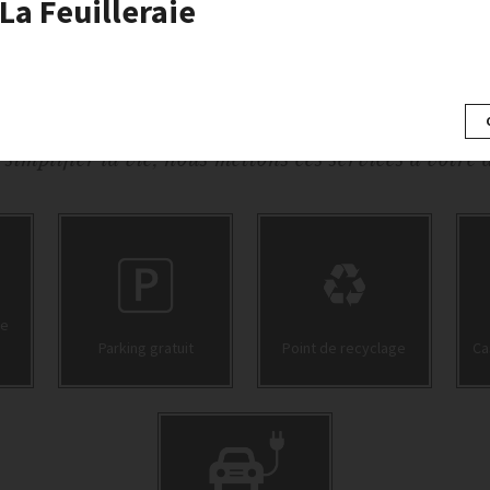
La Feuilleraie
À VOTRE SERVICE !
simplifier la vie, nous mettons ces services à votre 
ge
Parking gratuit
Point de recyclage
Ca