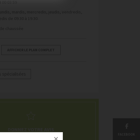
4 00 03 59
lundis, mardis, mercredis, jeudis, vendredis,
dis de 09:30 à 19:30.
de chaussée
AFFICHER LE PLAN COMPLET
 spécialisées
DONNEZ VOTRE AVIS
FACEBOOK
×