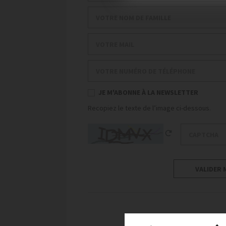
Votre nom de famille
Votre mail
Votre numéro de téléphone
JE M'ABONNE À LA NEWSLETTER
Recopiez le texte de l’image ci-dessous.
Captcha
Reload Captcha
VALIDER 