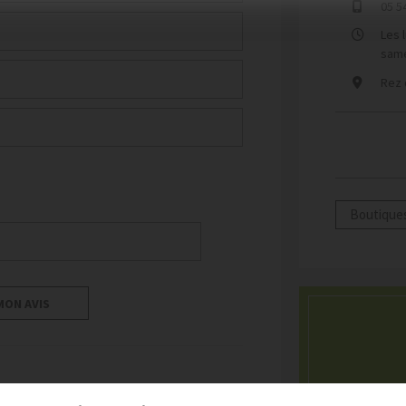
05 5
Les 
same
Rez 
Boutiques
MON AVIS