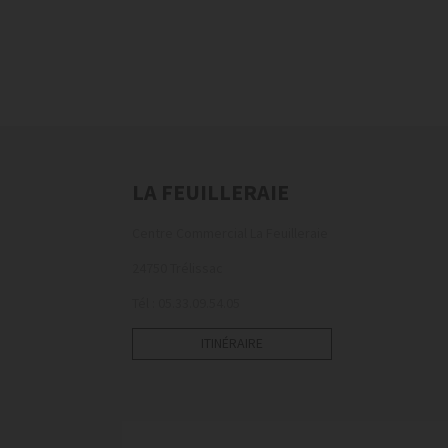
LA FEUILLERAIE
Centre Commercial La Feuilleraie
24750 Trélissac
Tél : 05.33.09.54.05
ITINÉRAIRE