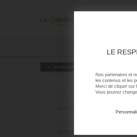
La Feuilleraie
ACCUEIL
ACTUALITÉ
La Feuilleraie
LE RESP
ALLER À LA BOUTIQUE
Nos partenaires et n
les contenus et les p
Merci de cliquer sur
1
2
3
4
5
Vous pouvez changer 
Votre note
Votre message
Personnali
Votre prénom