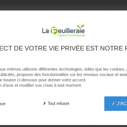
Horaires
Services
S
PROMOTIONS
BOUTIQUES
UNIVERS GOURMAND
DONNEZ VOTRE AVIS
ECT DE VOTRE VIE PRIVÉE EST NOTRE 
ULTRA PREMIUM DIRECT
ous-mêmes utilisons différentes technologies, telles que les cookies,
ublicités, proposer des fonctionnalités sur les réseaux sociaux et analy
 le bouton ci-dessous pour donner votre accord.
d’avis et modifier vos choix à tout moment.
✓ J'A
✗ Tout refuser
ser