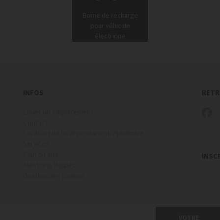
Borne de recharge
pour véhicule
électrique
INFOS
RETR
Louer un emplacement
Contact
Location de local permanent/éphémère
Services
Plan du site
INSC
Mentions légales
Gestion des cookies
VOTRE