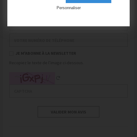
Votre nom de famille
Personnaliser
Votre mail
Votre numéro de téléphone
JE M'ABONNE À LA NEWSLETTER
Recopiez le texte de l’image ci-dessous.
Captcha
Reload Captcha
VALIDER MON AVIS