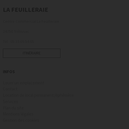
LA FEUILLERAIE
Centre Commercial La Feuilleraie
24750 Trélissac
Tél : 05.33.09.54.05
ITINÉRAIRE
INFOS
Louer un emplacement
Contact
Location de local permanent/éphémère
Services
Plan du site
Mentions légales
Gestion des cookies