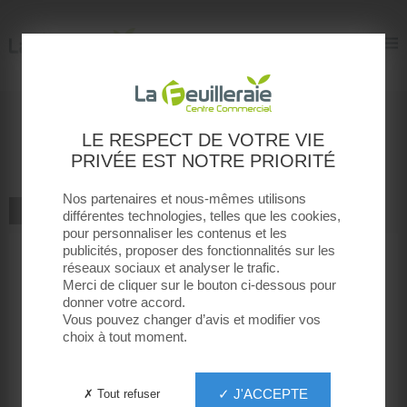
La Feuilleraie
La Feuilleraie
Donnez votre avis
LE RESPECT DE VOTRE VIE
PRIVÉE EST NOTRE PRIORITÉ
Pandora
Nos partenaires et nous-mêmes utilisons
ALLER À LA BOUTIQUE
différentes technologies, telles que les cookies,
pour personnaliser les contenus et les
publicités, proposer des fonctionnalités sur les
1
2
3
4
5
réseaux sociaux et analyser le trafic.
Votre note
Merci de cliquer sur le bouton ci-dessous pour
donner votre accord.
Votre message
Vous pouvez changer d’avis et modifier vos
choix à tout moment.
Votre prénom
✓ J'ACCEPTE
✗ Tout refuser