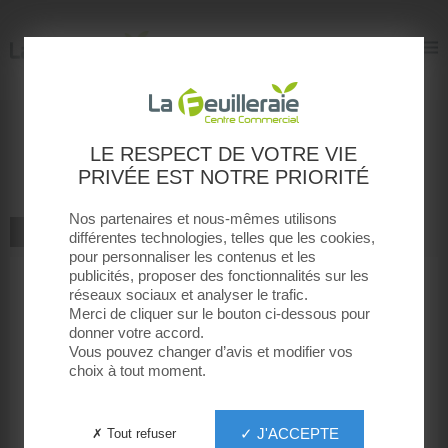
La Feuilleraie
La Feuilleraie
Donnez votre avis
LE RESPECT DE VOTRE VIE
PRIVÉE EST NOTRE PRIORITÉ
courir
Nos partenaires et nous-mêmes utilisons
ALLER À LA BOUTIQUE
différentes technologies, telles que les cookies,
pour personnaliser les contenus et les
publicités, proposer des fonctionnalités sur les
1
2
3
4
5
réseaux sociaux et analyser le trafic.
Votre note
Merci de cliquer sur le bouton ci-dessous pour
donner votre accord.
Votre message
Vous pouvez changer d’avis et modifier vos
choix à tout moment.
Votre prénom
✓ J'ACCEPTE
✗ Tout refuser