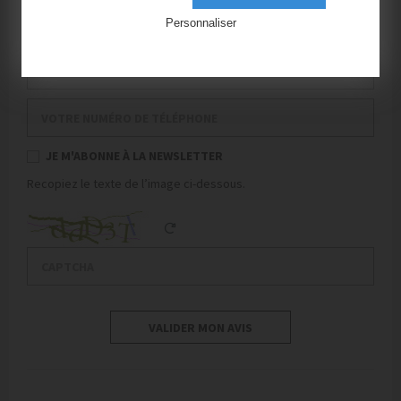
Votre nom de famille
Personnaliser
Votre mail
Votre numéro de téléphone
JE M'ABONNE À LA NEWSLETTER
Recopiez le texte de l’image ci-dessous.
Captcha
Reload Captcha
VALIDER MON AVIS