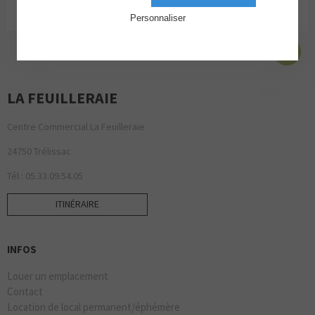
Personnaliser
LA FEUILLERAIE
Centre Commercial La Feuilleraie
24750 Trélissac
Tél : 05.33.09.54.05
ITINÉRAIRE
INFOS
Louer un emplacement
Contact
Location de local permanent/éphémère